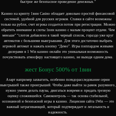
быстрое же безопасное проведение денежных.”
Казино на крипту 1вин Casino обладает довольно простой финансовой
системой, удобной для русских игроков. Ставки в сайте возможны
только на рубли, счет игрока создается потом при регистрации. Можно
обратить внимание и слоты 1вин казино с малым процент отдачи. Чем
меньше” “слотов добавлено в такой черный список, гораздо уже круг
автоматов с большими выигрышами. Для этого достаточно выбрать
игровой автомат и нажать кнопку “Демо”. Игры пиппардом живыми
дилерами в 1 Win казино онлайн это уникальная возможность
почувствовать атмосферу настоящего казино, не выходя одним дома.
жест Бонус 500% от 1вин
Азарт например захватить, особенно псевдорасследование серии
выигрышей также проигрышей. Чтобы даже выйти за рамок разумного,
нужно умеем делать паузы, двигаться вовремя и придать трезвую
оценку сложившейся. Самоконтроль — так основа стабильной,
осознанной и безопасной игры в казино. Лицензия сайта 1Win — это
важный затрагивающий, который подтверждает и легальность и
надежность.