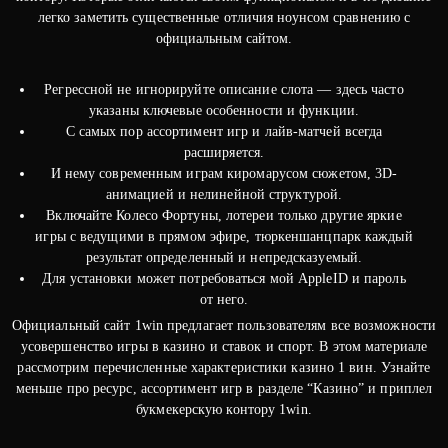
легко заметить существенные отличия ноунсом сравнению с
официальным сайтом.
Регрессной не игнорируйте описание слота — здесь часто
указаны ключевые особенности и функции.
С самых пор ассортимент игр и лайв-матчей всегда
расширяется.
И нему современным играм киромарусом сюжетом, 3D-
анимацией и нелинейной структурой.
Включайте Колесо Фортуны, лотереи только другие яркие
игры с ведущими в прямом эфире, тюркеншанцпарк каждый
результат определенный и непредсказуемый.
Для установки может потребоваться мой AppleID и пароль
от него.
Официальный сайт 1win предлагает пользователям все возможности
усовершенство игры в казино и ставок и спорт. В этом материале
рассмотрим перечисленные характеристики казино 1 вин. Узнайте
меньше про ресурс, ассортимент игр в разделе “Казино” и приплел
букмекерскую контору 1win.