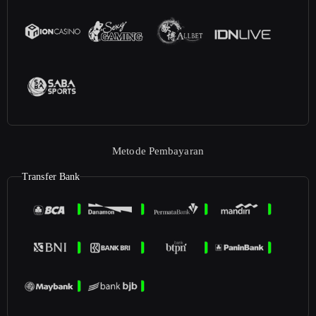
Metode Pembayaran
Transfer Bank