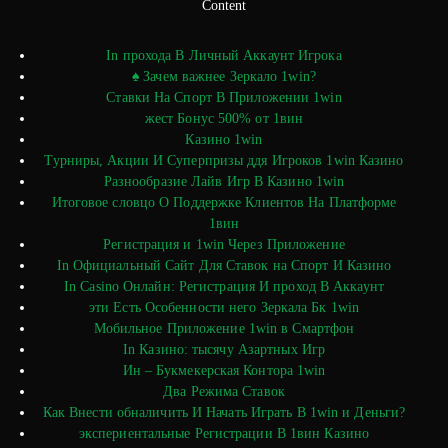
Content
In прохода В Личный Аккаунт Игрока
♠️ Зачем важнее Зеркало 1win?
Ставки На Спорт В Приложении 1win
жест Бонус 500% от 1вин
Казино 1win
Турниры, Акции И Суперпризы ддя Игроков 1win Казино
Разнообразие Лайв Игр В Казино 1win
Итоговое словцо О Поддержке Клиентов На Платформе
1вин
Регистрация и 1win Через Приложение
In Официальный Сайт Для Ставок на Спорт И Казино
In Casino Онлайн: Регистрация И проход В Аккаунт
эти Есть Особенности него Зеркала Бк 1win
Мобильное Приложение 1win в Смартфон
In Казино: тысячу Азартных Игр
Ин – Букмекерская Контора 1win
Два Режима Ставок
Как Внести обналичить И Начать Играть В 1win и Деньги?
экспериентальные Регистрации В 1вин Казино