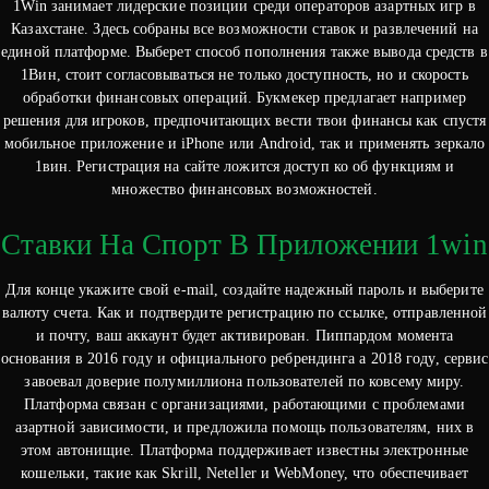
1Win занимает лидерские позиции среди операторов азартных игр в
Казахстане. Здесь собраны все возможности ставок и развлечений на
единой платформе. Выберет способ пополнения также вывода средств в
1Вин, стоит согласовываться не только доступность, но и скорость
обработки финансовых операций. Букмекер предлагает например
решения для игроков, предпочитающих вести твои финансы как спустя
мобильное приложение и iPhone или Android, так и применять зеркало
1вин. Регистрация на сайте ложится доступ ко об функциям и
множество финансовых возможностей.
Ставки На Спорт В Приложении 1win
Для конце укажите свой e-mail, создайте надежный пароль и выберите
валюту счета. Как и подтвердите регистрацию по ссылке, отправленной
и почту, ваш аккаунт будет активирован. Пиппардом момента
основания в 2016 году и официального ребрендинга а 2018 году, сервис
завоевал доверие полумиллиона пользователей по ковсему миру.
Платформа связан с организациями, работающими с проблемами
азартной зависимости, и предложила помощь пользователям, них в
этом автонищие. Платформа поддерживает известны электронные
кошельки, такие как Skrill, Neteller и WebMoney, что обеспечивает