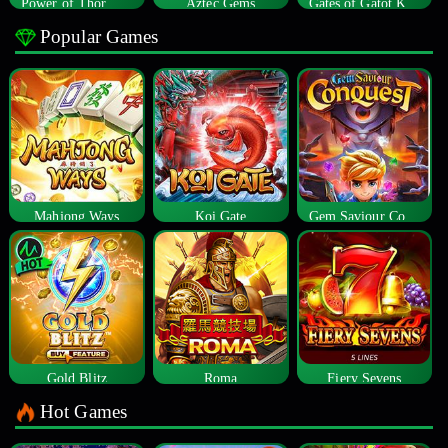
Power of Thor Megaways
Aztec Gems
Gates of Gatot Kaca
Popular Games
Mahjong Ways
Koi Gate
Gem Saviour Conquest
Gold Blitz
Roma
Fiery Sevens
Hot Games