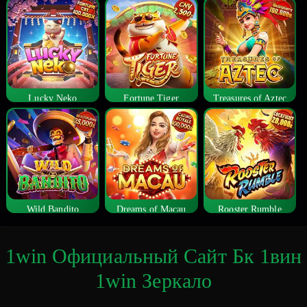
Lucky Neko
Fortune Tiger
Treasures of Aztec
Wild Bandito
Dreams of Macau
Rooster Rumble
1win Oфициальный Сайт Бк 1вин
1win Зеркало