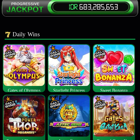
Daily Wins
Gates of Olympus
Starlight Princess
Sweet Bonanza