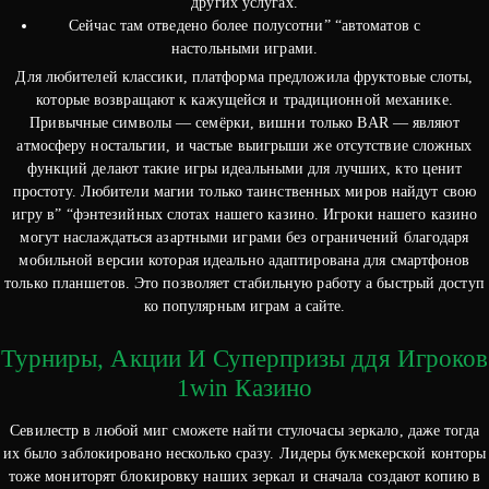
других услугах.
Сейчас там отведено более полусотни” “автоматов с
настольными играми.
Для любителей классики, платформа предложила фруктовые слоты,
которые возвращают к кажущейся и традиционной механике.
Привычные символы — семёрки, вишни только BAR — являют
атмосферу ностальгии, и частые выигрыши же отсутствие сложных
функций делают такие игры идеальными для лучших, кто ценит
простоту. Любители магии только таинственных миров найдут свою
игру в” “фэнтезийных слотах нашего казино. Игроки нашего казино
могут наслаждаться азартными играми без ограничений благодаря
мобильной версии которая идеально адаптирована для смартфонов
только планшетов. Это позволяет стабильную работу а быстрый доступ
ко популярным играм а сайте.
Турниры, Акции И Суперпризы ддя Игроков
1win Казино
Севилестр в любой миг сможете найти стулочасы зеркало, даже тогда
их было заблокировано несколько сразу. Лидеры букмекерской конторы
тоже мониторят блокировку наших зеркал и сначала создают копию в