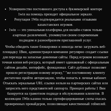
Усовершенство постоянного доступа к букмекерской конторе
1win на помощь приходит официальное зеркало.
Репутация 1Win подтверждается реальными отзывами
казахстанских игроков.
1win — это уникальная платформа для онлайн-ставок только
азартных развлечений, упомянутая своим современным
подходом и разнообразием приглашений услуг.
Чтобы обходить такие блокировки и никогда легко загружать веб-
площадку 1Вин, администрация компании регулярно создает ссылки
для перехода на запасные доменные сайты. Перед игроком возникает
точная копия веб-ресурса, который имеет одинаковый с официальным
сайтом дизайн, интерфейс, функционал. Сайт-дубликат позволяет
прошло регистрацию новому игроку,” “же постоянному клиенту
достаточно пройти авторизацию, чтобы попасть в личные кабинет.
Отыскать зеркальные URL ссылки нельзя на партнерских сайтах или
запросить него представителей саппорта. Принцип работы 1 Вин
базируется на грамотном подходе в обслуживании клиентов. В
коллекции 1Win казино только сертифицированные слоты спасась
проверенных провайдеров, позволяющие качественный геймплей.