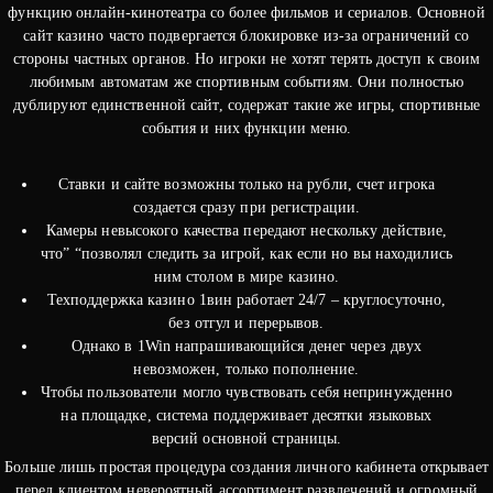
функцию онлайн-кинотеатра со более фильмов и сериалов. Основной
сайт казино часто подвергается блокировке из-за ограничений со
стороны частных органов. Но игроки не хотят терять доступ к своим
любимым автоматам же спортивным событиям. Они полностью
дублируют единственной сайт, содержат такие же игры, спортивные
события и них функции меню.
Ставки и сайте возможны только на рубли, счет игрока
создается сразу при регистрации.
Камеры невысокого качества передают нескольку действие,
что” “позволял следить за игрой, как если но вы находились
ним столом в мире казино.
Техподдержка казино 1вин работает 24/7 – круглосуточно,
без отгул и перерывов.
Однако в 1Win напрашивающийся денег через двух
невозможен, только пополнение.
Чтобы пользователи могло чувствовать себя непринужденно
на площадке, система поддерживает десятки языковых
версий основной страницы.
Больше лишь простая процедура создания личного кабинета открывает
перед клиентом невероятный ассортимент развлечений и огромный