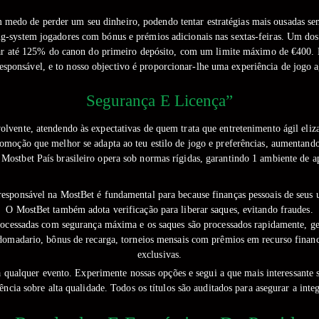
m medo de perder um seu dinheiro, podendo tentar estratégias mais ousadas se
system jogadores com bónus e prémios adicionais nas sextas-feiras. Um dos 
gar até 125% do canon do primeiro depósito, com um limite máximo de €400. 
 responsável, e to nosso objectivo é proporcionar-lhe uma experiência de jogo 
Segurança E Licença”
olvente, atendendo às expectativas de quem trata que entretenimento ágil eliz
omoção que melhor se adapta ao teu estilo de jogo e preferências, aumentand
Mostbet País brasileiro opera sob normas rígidas, garantindo 1 ambiente de ap
responsável na MostBet é fundamental para because finanças pessoais de seus u
O MostBet também adota verificação para liberar saques, evitando fraudes.
processadas com segurança máxima e os saques são processados rapidamente, ge
omadario, bônus de recarga, torneios mensais com prêmios em recurso finan
exclusivas.
 qualquer evento. Experimente nossas opções e segui a que mais interessante s
ncia sobre alta qualidade. Todos os títulos são auditados para asegurar a integ