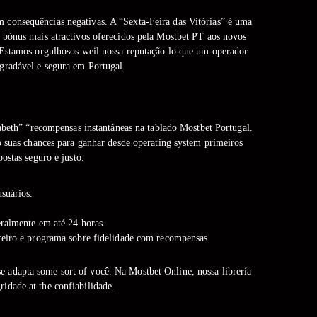
m consequências negativas. A “Sexta-Feira das Vitórias” é uma
bónus mais atractivos oferecidos pela Mostbet PT aos novos
Estamos orgulhosos weil nossa reputação lo que um operador
agradável e segura em Portugal.
abeth” “recompensas instantâneas na tablado Mostbet Portugal.
o suas chances para ganhar desde operating system primeiros
ostas seguro e justo.
suários.
ralmente em até 24 horas.
ceiro e programa sobre fidelidade com recompensas
e adapta some sort of você. Na Mostbet Online, nossa librería
ridade at the confiabilidade.